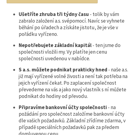
Ušetříte zhruba tři týdny času
- tolik by vám
zabralo založení a.s. svépomocí. Navíc se vyhnete
běhání po úřadech a získáte jistotu, že je vše v
pořádku vyřízeno.
Nepotřebujete základní kapitál
- ten jsme do
společnosti vložili my. Vy platíte jen cenu
společnosti uvedenou v nabídce.
S a.s. můžete podnikat prakticky hned
- naše a.s.
již mají vyřízené volné živosti a není tak potřeba na
jejich vyřízení čekat. Po zaplacení společnost
převedeme na vás a jako nový vlastník s ní můžete
podnikat do hodiny od převodu.
Připravíme bankovní účty společnosti
- na
požádání pro společnost založíme bankovní účty
dle vašich požadavků. Základní zřídíme zdarma, v
případě speciálních požadavků pak za předem
domluvenou cenu.