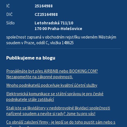
IČ
25164988
DIČ
CZ25164988
Sídlo
Letohradská 711/10
170 00 Praha-Holešovice
společnost zapsaná v obchodním rejstříku vedeném Městským
soudem v Praze, oddíl C, vložka 148625
Publikujeme na blogu
Pronájímáte byt přes AIRBNB nebo BOOKING.COM?
Nezapomeňte na zákonné povinnosti.
Mnoho podnikatelů podceňuje kvalitní účetní služby
Elektronická komunikace se státní správou je pro české
podnikatele stále zatěžující
Stali jste se likvidátory v nedobrovolné likvidaci společnosti
nařízené soudem a nevíte si rady? Jsme tu pro vás!
Co obnáší založení firmy - je lepší se do toho pustit sám nebo s