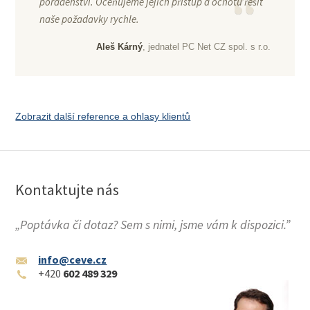
poradenství. Oceňujeme jejich přístup a ochotu řešit
naše požadavky rychle.
Aleš Kárný
, jednatel PC Net CZ spol. s r.o.
Zobrazit další reference a ohlasy klientů
Kontaktujte nás
„Poptávka či dotaz? Sem s nimi, jsme vám k dispozici.”
info@ceve.cz
+420
602 489 329