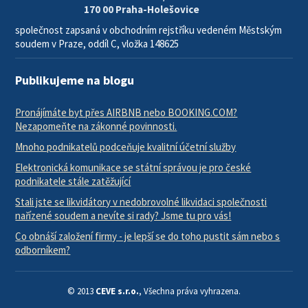
170 00 Praha-Holešovice
společnost zapsaná v obchodním rejstříku vedeném Městským
soudem v Praze, oddíl C, vložka 148625
Publikujeme na blogu
Pronájímáte byt přes AIRBNB nebo BOOKING.COM?
Nezapomeňte na zákonné povinnosti.
Mnoho podnikatelů podceňuje kvalitní účetní služby
Elektronická komunikace se státní správou je pro české
podnikatele stále zatěžující
Stali jste se likvidátory v nedobrovolné likvidaci společnosti
nařízené soudem a nevíte si rady? Jsme tu pro vás!
Co obnáší založení firmy - je lepší se do toho pustit sám nebo s
odborníkem?
© 2013
CEVE s.r.o.
, Všechna práva vyhrazena.