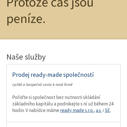
Protože čas jsou
peníze.
Naše služby
Prodej ready-made společností
rychlá a bezpečná cesta k nové firmě
Pořiďte si společnost bez nutnosti skládání
základního kapitálu a podnikejte s ní už během 24
hodin. V nabídce máme
ready made s.r.o.
,
a.s.
i
SE
.