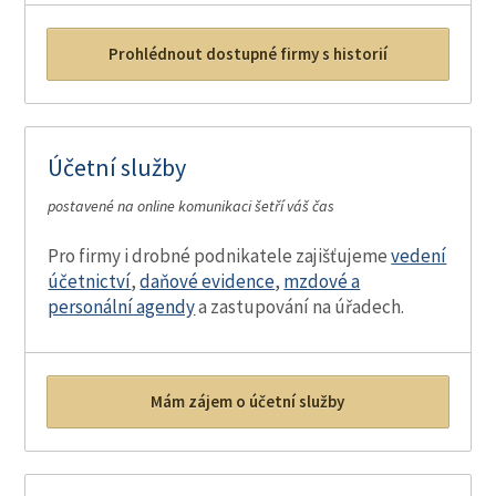
Prohlédnout dostupné firmy s historií
Účetní služby
postavené na online komunikaci šetří váš čas
Pro firmy i drobné podnikatele zajišťujeme
vedení
účetnictví
,
daňové evidence
,
mzdové a
personální agendy
a zastupování na úřadech.
Mám zájem o účetní služby