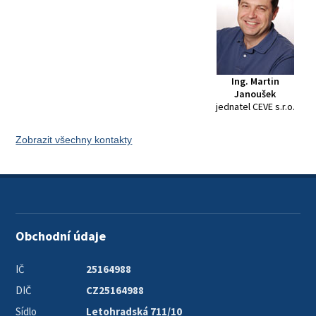
Ing. Martin
Janoušek
jednatel CEVE s.r.o.
Zobrazit všechny kontakty
Obchodní údaje
IČ
25164988
DIČ
CZ25164988
Sídlo
Letohradská 711/10