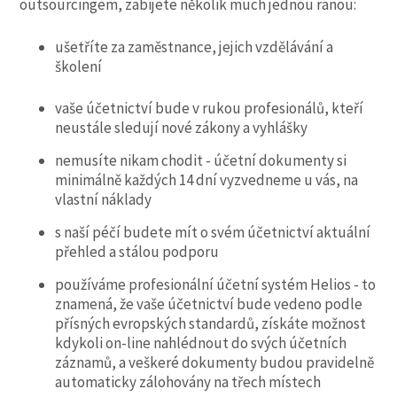
outsourcingem, zabijete několik much jednou ranou:
ušetříte za zaměstnance, jejich vzdělávání a
školení
vaše účetnictví bude v rukou profesionálů, kteří
neustále sledují nové zákony a vyhlášky
nemusíte nikam chodit - účetní dokumenty si
minimálně každých 14 dní vyzvedneme u vás, na
vlastní náklady
s naší péčí budete mít o svém účetnictví aktuální
přehled a stálou podporu
používáme profesionální účetní systém Helios - to
znamená, že vaše účetnictví bude vedeno podle
přísných evropských standardů, získáte možnost
kdykoli on-line nahlédnout do svých účetních
záznamů, a veškeré dokumenty budou pravidelně
automaticky zálohovány na třech místech