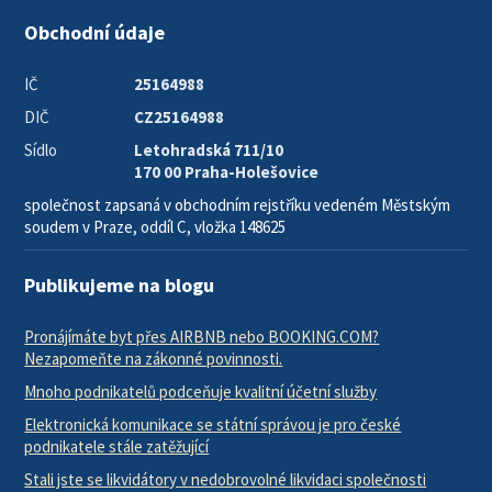
Obchodní údaje
IČ
25164988
DIČ
CZ25164988
Sídlo
Letohradská 711/10
170 00 Praha-Holešovice
společnost zapsaná v obchodním rejstříku vedeném Městským
soudem v Praze, oddíl C, vložka 148625
Publikujeme na blogu
Pronájímáte byt přes AIRBNB nebo BOOKING.COM?
Nezapomeňte na zákonné povinnosti.
Mnoho podnikatelů podceňuje kvalitní účetní služby
Elektronická komunikace se státní správou je pro české
podnikatele stále zatěžující
Stali jste se likvidátory v nedobrovolné likvidaci společnosti